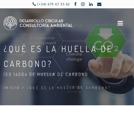
(+34) 679 67 35 62
M
¿QUÉ ES LA HUELLA DE
CARBONO?
ISO 14064 DE HUELLA DE CARBONO
INICIO
/
¿QUÉ ES LA HUELLA DE CARBONO?