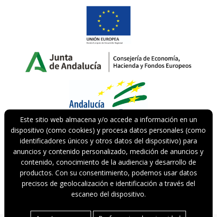
Este sitio web almacena y/o accede a información en un
dispositivo (como cookies) y procesa datos personales (como
Nuestro proyecto de incorporación de estrategias de marketing
identificadores únicos y otros datos del dispositivo) para
digital en la actividad de la empresa, en la población de Huelva,
que tiene como objetivo contribuir a la modernización digital y a
anuncios y contenido personalizado, medición de anuncios y
la mejora de la competitividad de las personas trabajadoras
contenido, conocimiento de la audiencia y desarrollo de
autónomas andaluzas, ha recibido una ayuda de la Unión
productos. Con su consentimiento, podemos usar datos
Europea y de la Junta de Andalucía con cargo al Programa
precisos de geolocalización e identificación a través del
Operativo FEDER de Andalucía 2014-2020.
escaneo del dispositivo.