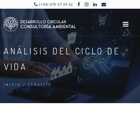
(+34) 679 67 35 62
M
ANÁLISIS DEL CICLO DE
VIDA
INICIO
/
SERVICIO